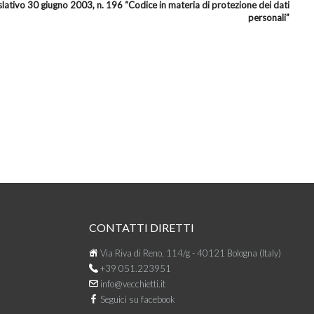
islativo 30 giugno 2003, n. 196 “Codice in materia di protezione dei dati
personali”
CONTATTI DIRETTI
Via Riva di Reno, 114/g - 40121 Bologna (Italy)
+39 051.223951
info@vecchietti.it
Seguici su facebook