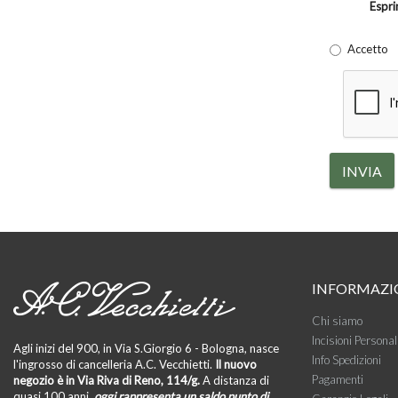
Espri
Accetto
INVIA
INFORMAZI
Chi siamo
Incisioni Personal
Agli inizi del 900, in Via S.Giorgio 6 - Bologna, nasce
Info Spedizioni
l'ingrosso di cancelleria A.C. Vecchietti.
Il nuovo
Pagamenti
negozio è in Via Riva di Reno, 114/g.
A distanza di
quasi 100 anni,
oggi rappresenta un saldo punto di