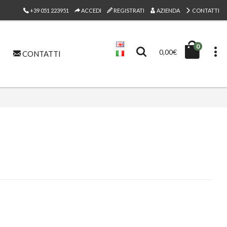
+39 051 223951
ACCEDI
REGISTRATI
AZIENDA
CONTATTI
0
0,00€
CONTATTI