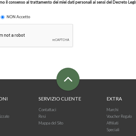
mo il consenso al trattamento dei miei dati personali ai sensi del Decreto Leg
NON Accetto
ONI
SERVIZIO CLIENTE
EXTRA
Contattaci
Marchi
izzate
Resi
Voucher Regalo
Mappa del Sito
Affiliati
Speciali