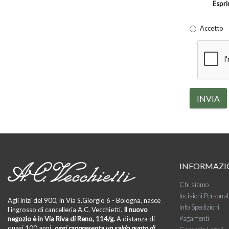
Espri
Accetto
INVIA
INFORMAZI
Chi siamo
Incisioni Personal
Agli inizi del 900, in Via S.Giorgio 6 - Bologna, nasce
Info Spedizioni
l'ingrosso di cancelleria A.C. Vecchietti.
Il nuovo
Pagamenti
negozio è in Via Riva di Reno, 114/g.
A distanza di
quasi 100 anni,
oggi rappresenta un saldo punto di