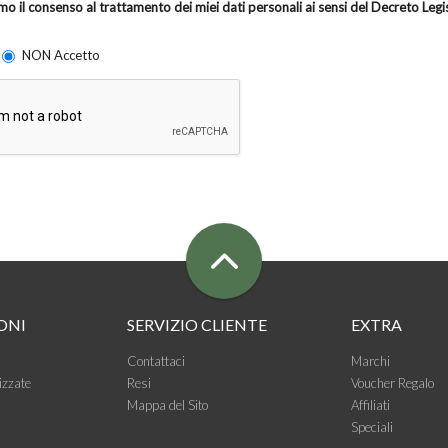
mo il consenso al trattamento dei miei dati personali ai sensi del Decreto Leg
NON Accetto
ONI
SERVIZIO CLIENTE
EXTRA
Contattaci
Marchi
izzate
Resi
Voucher Regalo
Mappa del Sito
Affiliati
Speciali