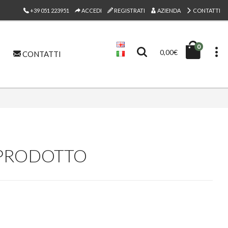
+39 051 223951
ACCEDI
REGISTRATI
AZIENDA
CONTATTI
0
0,00€
CONTATTI
L PRODOTTO