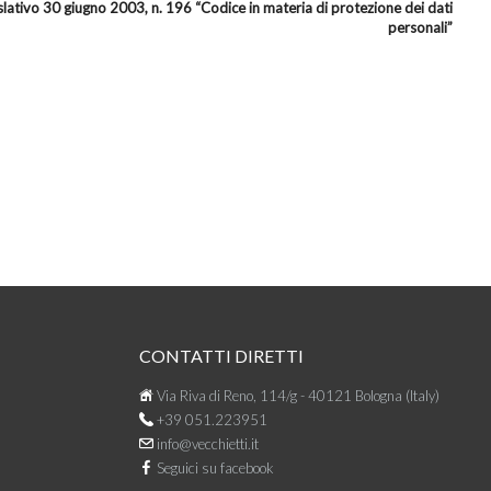
islativo 30 giugno 2003, n. 196 “Codice in materia di protezione dei dati
personali”
CONTATTI DIRETTI
Via Riva di Reno, 114/g - 40121 Bologna (Italy)
+39 051.223951
info@vecchietti.it
Seguici su facebook