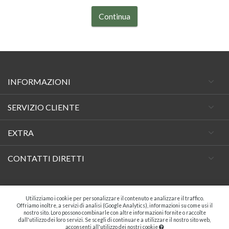
Continua
INFORMAZIONI
SERVIZIO CLIENTE
EXTRA
CONTATTI DIRETTI
Facebook
Utilizziamo i cookie per personalizzare il contenuto e analizzare il traffico.
Offriamo inoltre, a servizi di analisi (Google Analytics), informazioni su come usi il
nostro sito. Loro possono combinarle con altre informazioni fornite o raccolte
dall'utilizzo dei loro servizi. Se scegli di continuare a utilizzare il nostro sito web,
acconsenti all'utilizzo dei nostri cookie